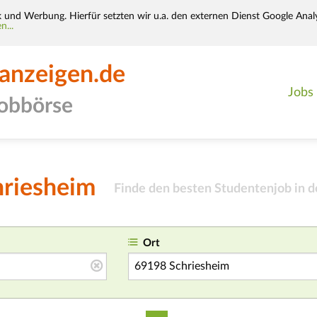
k und Werbung. Hierfür setzten wir u.a. den externen Dienst Google Analy
n...
-anzeigen.de
Jobs
jobbörse
hriesheim
Finde den besten Studentenjob in d
Ort