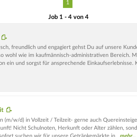
1
Job 1 - 4 von 4
h, freundlich und engagiert gehst Du auf unsere Kunde
wohl wie im kaufmännisch-administrativen Bereich. Mit
on ein und sorgst für ansprechende Einkaufserlebnisse. 
it
n (m/w/d) in Vollzeit / Teilzeit- gerne auch Quereinstei
nft! Nicht Schulnoten, Herkunft oder Alter zählen, son
ofort suchen wir für unsere Getränkemärkte in