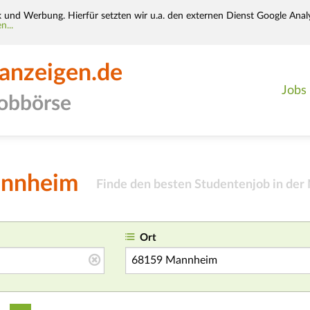
k und Werbung. Hierfür setzten wir u.a. den externen Dienst Google Analy
n...
-anzeigen.de
Jobs
jobbörse
annheim
Finde den besten Studentenjob in der
Ort