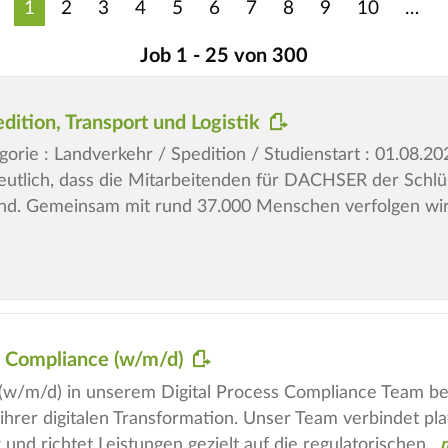
1
2
3
4
5
6
7
8
9
10
Job 1 - 25 von 300
dition, Transport und Logistik
orie : Landverkehr / Spedition / Studienstart : 01.08.202
deutlich, dass die Mitarbeitenden für DACHSER der Schlü
nd. Gemeinsam mit rund 37.000 Menschen verfolgen wir 
ss Compliance (w/m/d)
t (w/m/d) in unserem Digital Process Compliance Team b
hrer digitalen Transformation. Unser Team verbindet p
z und richtet Leistungen gezielt auf die regulatorischen