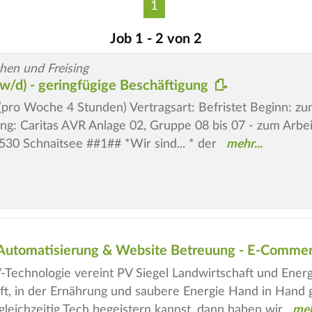
1
Job 1 - 2 von 2
hen und Freising
/w/d) - geringfügige Beschäftigung
t (pro Woche 4 Stunden) Vertragsart: Befristet Beginn: z
ng: Caritas AVR Anlage 02, Gruppe 08 bis 07 - zum Arbeit
3530 Schnaitsee ##1## *Wir sind... * der
: Automatisierung & Website Betreuung - E-Comm
V-Technologie vereint PV Siegel Landwirtschaft und Energ
ft, in der Ernährung und saubere Energie Hand in Hand 
 gleichzeitig Tech begeistern kannst, dann haben wir