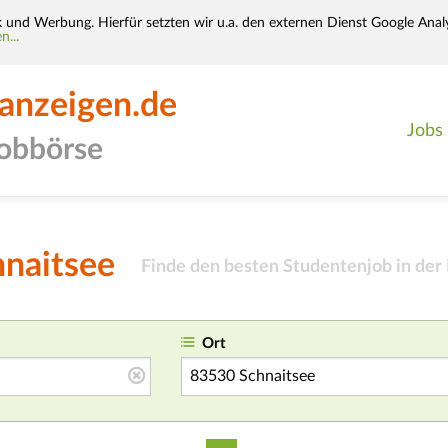
k und Werbung. Hierfür setzten wir u.a. den externen Dienst Google Analy
n...
-anzeigen.de
Jobs
jobbörse
hnaitsee
Finde den besten Studentenjob in der
Ort