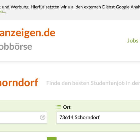
k und Werbung. Hierfür setzten wir u.a. den externen Dienst Google Analy
n...
-anzeigen.de
Jobs
jobbörse
horndorf
Finde den besten Studentenjob in de
Ort