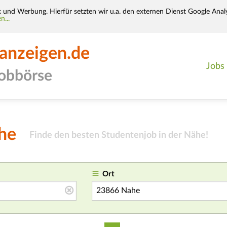
k und Werbung. Hierfür setzten wir u.a. den externen Dienst Google Analy
n...
-anzeigen.de
Jobs
jobbörse
he
Finde den besten Studentenjob in der Nähe!
Ort