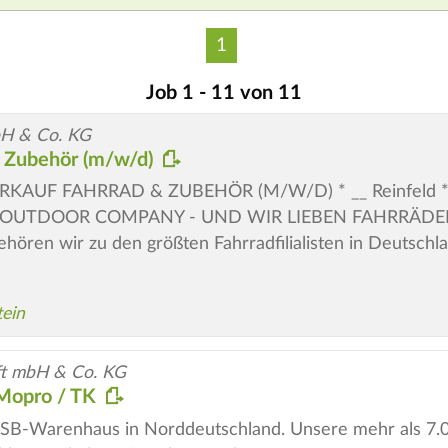
1
Job 1 - 11 von 11
 & Co. KG
& Zubehör (m/w/d)
F FAHRRAD & ZUBEHÖR (M/W/D) * __ Reinfeld * __ ab s
 OUTDOOR COMPANY - UND WIR LIEBEN FAHRRÄDER! Mi
hören wir zu den größten Fahrradfilialisten in Deutschl
tein
ft mbH & Co. KG
 Mopro / TK
e SB-Warenhaus in Norddeutschland. Unsere mehr als 7.0