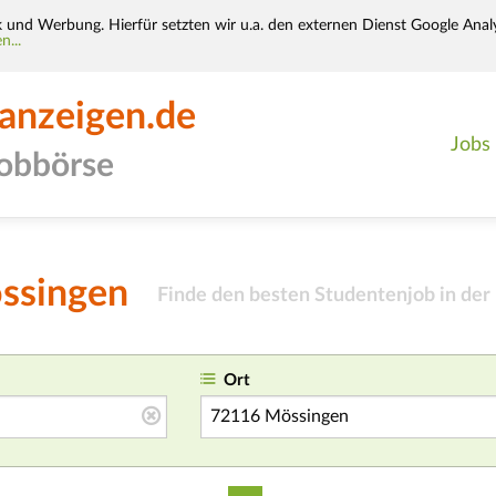
k und Werbung. Hierfür setzten wir u.a. den externen Dienst Google Analy
n...
-anzeigen.de
Jobs
jobbörse
össingen
Finde den besten Studentenjob in der
Ort