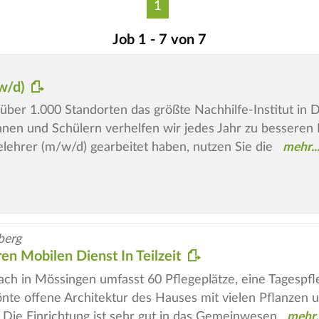
1
Job 1 - 7 von 7
/w/d)
t über 1.000 Standorten das größte Nachhilfe-Institut in
nen und Schülern verhelfen wir jedes Jahr zu besseren 
elehrer (m/w/d) gearbeitet haben, nutzen Sie die
berg
en Mobilen Dienst In Teilzeit
ach in Mössingen umfasst 60 Pflegeplätze, eine Tagesp
önte offene Architektur des Hauses mit vielen Pflanzen
 Die Einrichtung ist sehr gut in das Gemeinwesen