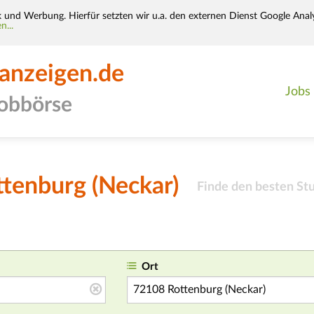
k und Werbung. Hierfür setzten wir u.a. den externen Dienst Google Analy
n...
-anzeigen.de
Jobs
jobbörse
ttenburg (Neckar)
Finde den besten St
Ort