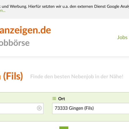
k und Werbung. Hierfür setzten wir u.a. den externen Dienst Google Analy
n...
-anzeigen.de
Jobs
jobbörse
(Fils)
Finde den besten Nebenjob in der Nähe!
Ort