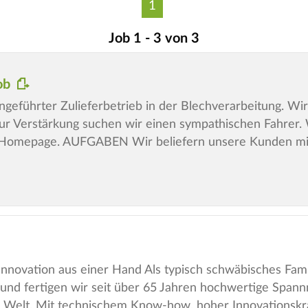
1
Job 1 - 3 von 3
job
ngeführter Zulieferbetrieb in der Blechverarbeitung. 
r Verstärkung suchen wir einen sympathischen Fahrer.
r Homepage. AUFGABEN Wir beliefern unsere Kunden mi
 Innovation aus einer Hand Als typisch schwäbisches Fam
und fertigen wir seit über 65 Jahren hochwertige Spann
 Welt. Mit technischem Know-how, hoher Innovationskr