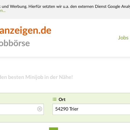
k und Werbung. Hierfür setzten wir u.a. den externen Dienst Google Analy
n...
-anzeigen.de
Jobs
jobbörse
den besten Minijob in der Nähe
!
Ort