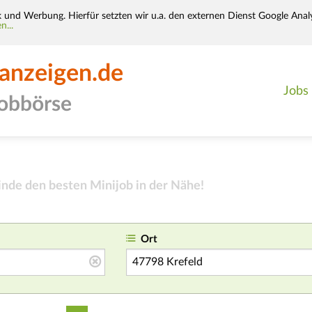
k und Werbung. Hierfür setzten wir u.a. den externen Dienst Google Analy
n...
-anzeigen.de
Jobs
jobbörse
inde den besten Minijob in der Nähe
!
Ort