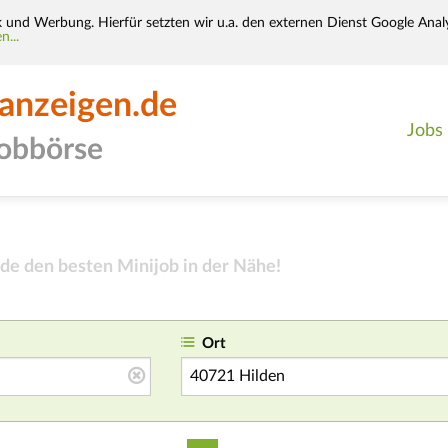
k und Werbung. Hierfür setzten wir u.a. den externen Dienst Google Analy
n...
-anzeigen.de
Jobs
jobbörse
de den besten Minijob in der Nähe
!
Ort