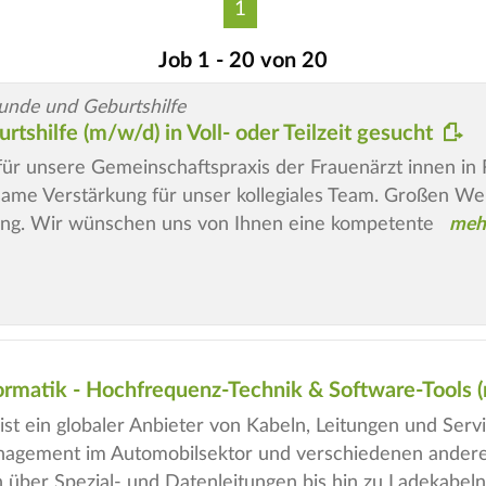
1
Job 1 - 20 von 20
unde und Geburtshilfe
tshilfe (m/w/d) in Voll- oder Teilzeit gesucht
ür unsere Gemeinschaftspraxis der Frauenärzt innen in Ro
same Verstärkung für unser kollegiales Team. Großen Wert
ng. Wir wünschen uns von Ihnen eine kompetente
ormatik - Hochfrequenz-Technik & Software-Tools
st ein globaler Anbieter von Kabeln, Leitungen und Servi
agement im Automobilsektor und verschiedenen anderen
 über Spezial- und Datenleitungen bis hin zu Ladekabeln.