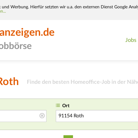
k und Werbung. Hierfür setzten wir u.a. den externen Dienst Google Analy
n...
-anzeigen.de
Jobs
jobbörse
Roth
Finde den besten Homeoffice-Job in der Näh
Ort