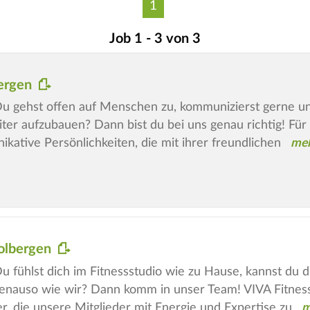
1
Job 1 - 3 von 3
bergen
hst offen auf Menschen zu, kommunizierst gerne und 
ter aufzubauen? Dann bist du bei uns genau richtig! F
kative Persönlichkeiten, die mit ihrer freundlichen
Molbergen
hlst dich im Fitnessstudio wie zu Hause, kannst du di
genauso wie wir? Dann komm in unser Team! VIVA Fitnes
er, die unsere Mitglieder mit Energie und Expertise zu