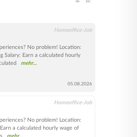
Homeoffice-Job
xperiences? No problem! Location:
lary: Earn a calculated hourly
culated
05.08.2026
Homeoffice-Job
xperiences? No problem! Location:
rn a calculated hourly wage of
s