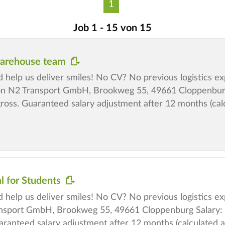
1
Job 1 - 15 von 15
warehouse team
d help us deliver smiles! No CV? No previous logistics e
2 Transport GmbH, Brookweg 55, 49661 Cloppenburg Sa
ross. Guaranteed salary adjustment after 12 months (cal
 for Students
d help us deliver smiles! No CV? No previous logistics e
ort GmbH, Brookweg 55, 49661 Cloppenburg Salary: Ea
aranteed salary adjustment after 12 months (calculated a