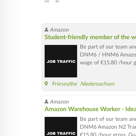
Amazon
Student-friendly member of the 
Be part of our team an
DNM6 / HNM6 Amazon N
wage of €15.80 /hour g
Friesoythe
Niedersachsen
Amazon
Amazon Warehouse Worker - Ideal
Be part of our team an
DNM6 Amazon N2 Transp
€15.80 /hour gross. Gu