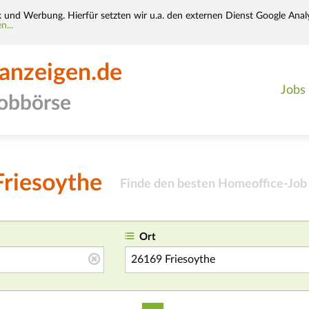
k und Werbung. Hierfür setzten wir u.a. den externen Dienst Google Analy
n...
-anzeigen.de
Jobs
jobbörse
Friesoythe
Finde den besten Homeoffice-Job 
Ort