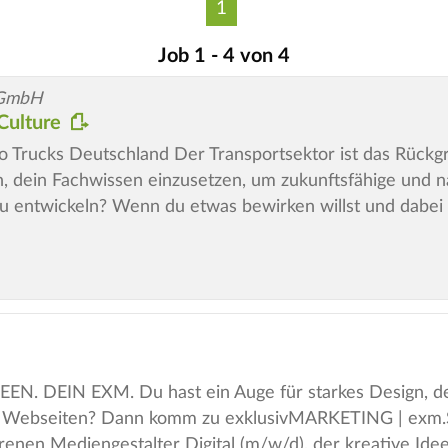
1
Job 1 - 4 von 4
 GmbH
Culture
o Trucks Deutschland Der Transportsektor ist das Rückg
en, dein Fachwissen einzusetzen, um zukunftsfähige und n
zu entwickeln? Wenn du etwas bewirken willst und dabei
EN. DEIN EXM. Du hast ein Auge für starkes Design, de
che Webseiten? Dann komm zu exklusivMARKETING | exm.
renen Mediengestalter Digital (m/w/d), der kreative Ide