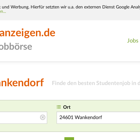
k und Werbung. Hierfür setzten wir u.a. den externen Dienst Google Analy
n...
-anzeigen.de
Jobs
jobbörse
ankendorf
Finde den besten Studentenjob in 
Ort