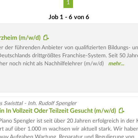
1
Job 1 - 6 von 6
erzheim (m/w/d)
iner der führenden Anbieter von qualifizierten Bildungs-
utschlands drittgrößtes Franchise-System. Seit 50 Jahren
er noch nicht als Nachhilfelehrer (m/w/d)
 Swisttal - Inh. Rudolf Spengler
n In Vollzeit Oder Teilzeit Gesucht (m/w/d)
iano Spengler ist seit über 20 Jahren erfolgreich in der
rt auf über 1.000 m wachsen wir aktuell stark. Wir habe
nway Aufgaben Wartung, Reparatur und Regulierung von