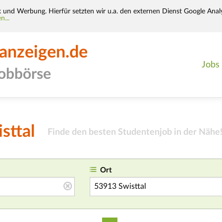
k und Werbung. Hierfür setzten wir u.a. den externen Dienst Google Analy
n...
-anzeigen.de
Jobs
jobbörse
sttal
Finde den besten Studentenjob in der Nähe
Ort