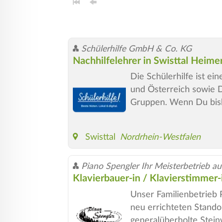
Schülerhilfe GmbH & Co. KG
Nachhilfelehrer in Swisttal Heim
Die Schülerhilfe ist e
und Österreich sowie De
Gruppen. Wenn Du bish
Swisttal
Nordrhein-Westfalen
Piano Spengler Ihr Meisterbetrieb aus
Klavierbauer-in / Klavierstimmer-i
Unser Familienbetrieb P
neu errichteten Stando
generalüberholte Stei