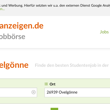
k und Werbung. Hierfür setzten wir u.a. den externen Dienst Google Analy
n...
-anzeigen.de
Jobs
jobbörse
velgönne
Finde den besten Studentenjob in der
Ort