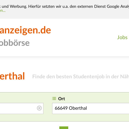
k und Werbung. Hierfür setzten wir u.a. den externen Dienst Google Analy
n...
-anzeigen.de
Jobs
jobbörse
erthal
Finde den besten Studentenjob in der Näh
Ort