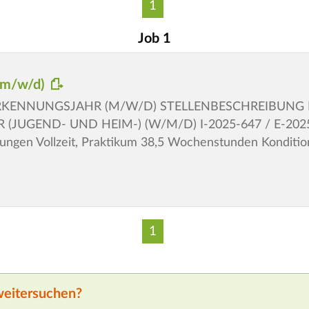
1
Job 1
 (m/w/d)
ERKENNUNGSJAHR (M/W/D) STELLENBESCHREIBUNG E
UGEND- UND HEIM-) (W/M/D) I-2025-647 / E-2025-
gungen Vollzeit, Praktikum 38,5 Wochenstunden Kondit
1
weitersuchen?