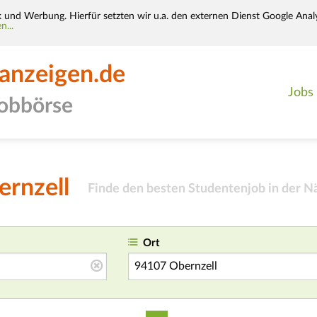
k und Werbung. Hierfür setzten wir u.a. den externen Dienst Google Analy
n...
-anzeigen.de
Jobs
jobbörse
ernzell
Finde den besten Studentenjob in der N
Ort