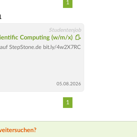
1
1
Studentenjob
ientific Computing (w/m/x)
e auf StepStone.de bit.ly/4w2X7RC
05.08.2026
1
weitersuchen?