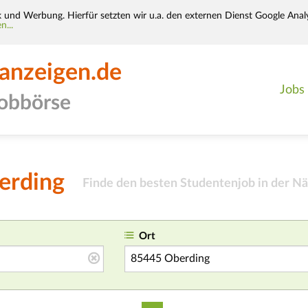
k und Werbung. Hierfür setzten wir u.a. den externen Dienst Google Analy
n...
-anzeigen.de
Jobs
jobbörse
erding
Finde den besten Studentenjob in der Nä
Ort