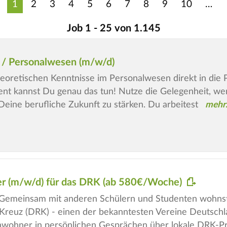
1
2
3
4
5
6
7
8
9
10
Job 1 - 25 von 1.145
 / Personalwesen (m/w/d)
oretischen Kenntnisse im Personalwesen direkt in die 
 kannst Du genau das tun! Nutze die Gelegenheit, wer
Deine berufliche Zukunft zu stärken. Du arbeitest
ter (m/w/d) für das DRK (ab 580€/Woche)
Gemeinsam mit anderen Schülern und Studenten wohnst 
 Kreuz (DRK) - einen der bekanntesten Vereine Deutschl
Anwohner in persönlichen Gesprächen über lokale DRK-P