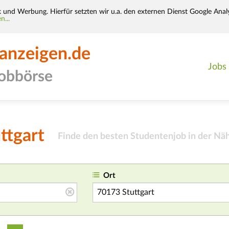
k und Werbung. Hierfür setzten wir u.a. den externen Dienst Google Analy
n...
-anzeigen.de
Jobs
jobbörse
ttgart
Finde den besten Studentenjob in der Nä
Ort