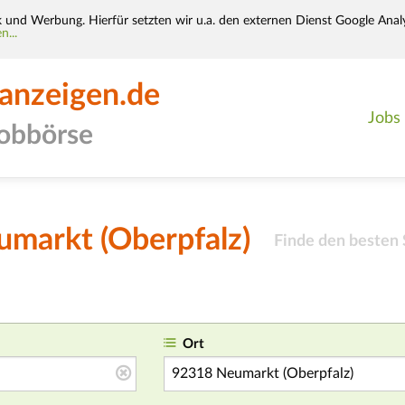
k und Werbung. Hierfür setzten wir u.a. den externen Dienst Google Analy
n...
-anzeigen.de
Jobs
jobbörse
umarkt (Oberpfalz)
Finde den besten
Ort