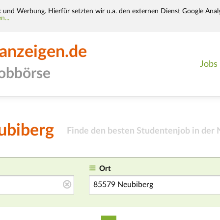
k und Werbung. Hierfür setzten wir u.a. den externen Dienst Google Analy
n...
-anzeigen.de
Jobs
jobbörse
ubiberg
Finde den besten Studentenjob in der 
Ort