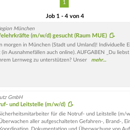
1
Job 1 - 4 von 4
Region München
ilfelehrkräfte (m/w/d) gesucht (Raum MUE)
on morgen in München (Stadt und Umland)! Individuelle Ei
 (in Ausnahmefällen auch online). AUFGABEN _Du liebst
f ihrem Lernweg zu unterstützen? Unser
hutz GmbH
ruf- und Leitstelle (m/w/d)
icherheitsmitarbeiter für die Notruf- und Leitstelle (m/w
Überwachen aller aufgeschalteten Gefahren-, Brand-, Ei
 Koordination, Dokumentation und Überwachung von Auf