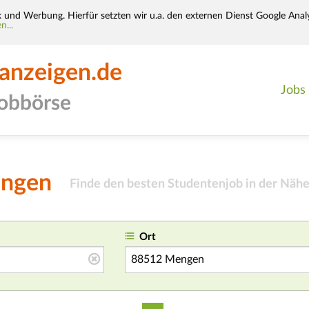
k und Werbung. Hierfür setzten wir u.a. den externen Dienst Google Analy
n...
-anzeigen.de
Jobs
jobbörse
engen
Finde den besten Studentenjob in der Nähe
Ort