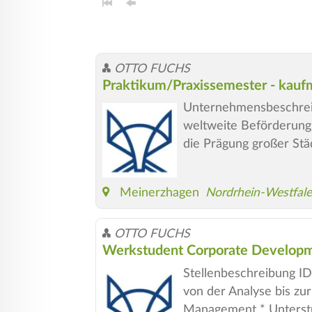
OTTO FUCHS
Praktikum/Praxissemester - kau
Unternehmensbeschreib
weltweite Beförderung
die Prägung großer Städ
Meinerzhagen
Nordrhein-Westfal
OTTO FUCHS
Werkstudent Corporate Develop
Stellenbeschreibung I
von der Analyse bis zu
Management * Unterstü