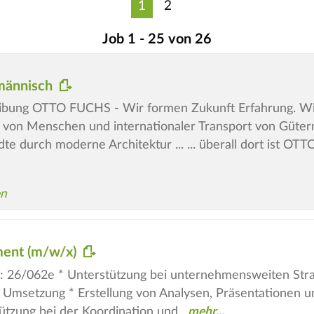
1
2
Job 1 - 25 von 26
fmännisch
ung OTTO FUCHS - Wir formen Zukunft Erfahrung. Wissen.
 von Menschen und internationaler Transport von Güter
te durch moderne Architektur ... ... überall dort ist OTT
en
ment (m/w/x)
D: 26/062e * Unterstützung bei unternehmensweiten Stra
r Umsetzung * Erstellung von Analysen, Präsentationen 
tzung bei der Koordination und