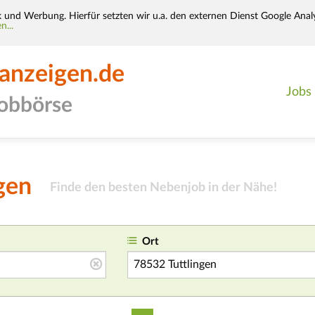
k und Werbung. Hierfür setzten wir u.a. den externen Dienst Google Analy
n...
-anzeigen.de
Jobs
jobbörse
gen
Finde den besten Nebenjob in der Nähe!
Ort