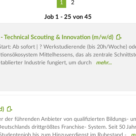
1
2
Job 1 - 25 von 45
 - Technical Scouting & Innovation (m/w/d)
 Start: Ab sofort | ? Werkstudierende (bis 20h/Woche) o
ionsökosystem Mittelhessens, das als zentrale Schnittst
ablierter Industrie fungiert, um durch
d)
iner der führenden Anbieter von qualifizierten Bildungs-
utschlands drittgrößtes Franchise- System. Seit 50 Jahre
Studentenjob bis zum Hinzuverdienst im Ruhestand -