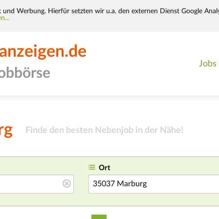
k und Werbung. Hierfür setzten wir u.a. den externen Dienst Google Analy
n...
-anzeigen.de
Jobs
jobbörse
rg
Finde den besten Nebenjob in der Nähe!
Ort