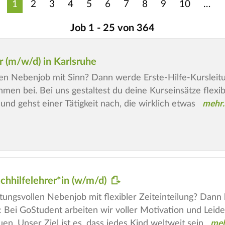
1
2
3
4
5
6
7
8
9
10
Job 1 - 25 von 364
r (m/w/d) in Karlsruhe
len Nebenjob mit Sinn? Dann werde Erste-Hilfe-Kursleit
n bei. Bei uns gestaltest du deine Kurseinsätze flexibel,
nd gehst einer Tätigkeit nach, die wirklich etwas
achhilfelehrer*in (w/m/d)
ungsvollen Nebenjob mit flexibler Zeiteinteilung? Dann b
 Bei GoStudent arbeiten wir voller Motivation und Leide
en. Unser Ziel ist es, dass jedes Kind weltweit sein