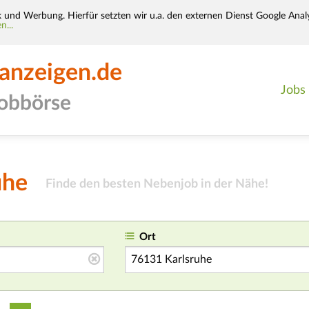
k und Werbung. Hierfür setzten wir u.a. den externen Dienst Google Analy
n...
-anzeigen.de
Jobs
jobbörse
uhe
Finde den besten Nebenjob in der Nähe!
Ort