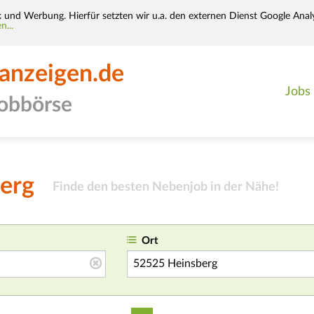
k und Werbung. Hierfür setzten wir u.a. den externen Dienst Google Analy
n...
-anzeigen.de
Jobs
jobbörse
erg
Finde den besten Nebenjob in der Nähe!
Ort