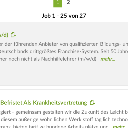
1
2
Job 1 - 25 von 27
w/d)
iner der führenden Anbieter von qualifizierten Bildungs-
utschlands drittgrößtes Franchise-System. Seit 50 Jahren
er noch nicht als Nachhilfelehrer (m/w/d)
Befristet Als Krankheitsvertretung
gagiert - gemeinsam gestalten wir die Zukunft des Leicht
 diesem außer ge wöhn lichen Werk stoff täg lich techno
leranz, bieten tarif ge bundene Arbeits plätze und