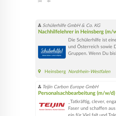
Schülerhilfe GmbH & Co. KG
Nachhilfelehrer in Heinsberg (m/
Die Schülerhilfe ist e
und Österreich sowie De
Gruppen. Wenn Du bish
Heinsberg
Nordrhein-Westfalen
Teijin Carbon Europe GmbH
Personalsachbearbeitung (m/w/d) 
_Tatkräftig, clever, en
Faser und schaffen aus
ein für Viel falt und To