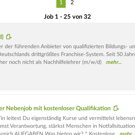
1
2
Job 1 - 25 von 32
d)
iner der führenden Anbieter von qualifizierten Bildungs-
utschlands drittgrößtes Franchise-System. Seit 50 Jahren
er noch nicht als Nachhilfelehrer (m/w/d)
ler Nebenjob mit kostenloser Qualifikation
/in leitest Du eigenständig Kurse und vermittelst lebens
t Verantwortung, stärkst Menschen in Notfallsituation
sreich AUFGABEN Was bieten wir? * Kostenlose