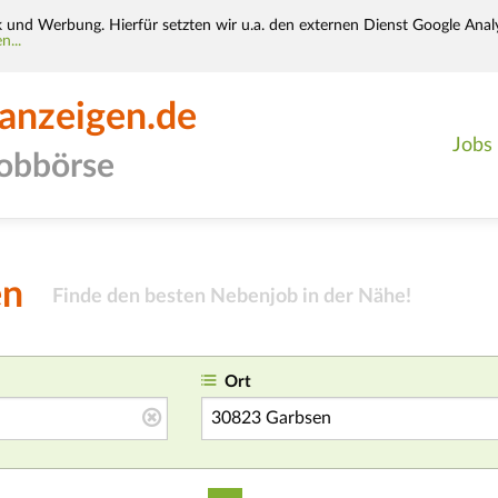
k und Werbung. Hierfür setzten wir u.a. den externen Dienst Google Analy
n...
-anzeigen.de
Jobs
jobbörse
en
Finde den besten Nebenjob in der Nähe!
Ort