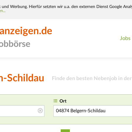
k und Werbung. Hierfür setzten wir u.a. den externen Dienst Google Analy
n...
-anzeigen.de
Jobs
jobbörse
n-Schildau
Finde den besten Nebenjob in der
Ort