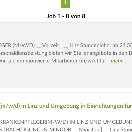
1
Job 1 - 8 von 8
(M/W/D) __ Vollzeit | __ Linz Stundenlohn: ab 24,00€ 
rsonaldienstleistung bieten wir Stellenangebote in den
Wir suchen motivierte Mitarbeiter (m/w/d) für
(m/w/d) in Linz und Umgebung in Einrichtungen fü
KRANKENPFLEGER(M/W/D) IN LINZ UND UMGEBUNG
ÄCHTIGUNG IN MINIJOB __ Mini-Job | __ Linz Stundenl