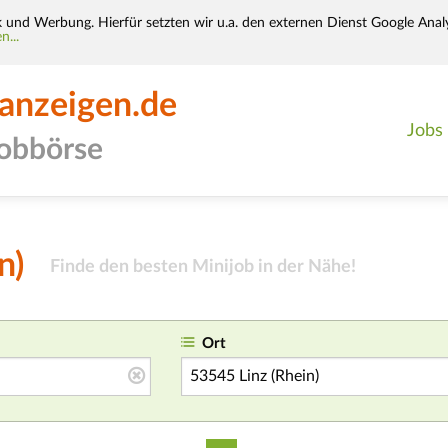
k und Werbung. Hierfür setzten wir u.a. den externen Dienst Google Analy
n...
-anzeigen.de
Jobs
jobbörse
n)
Finde den besten Minijob in der Nähe
!
Ort