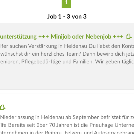
1
Job 1 - 3 von 3
tsunterstützung +++ Minijob oder Nebenjob +++
elfer suchen Verstärkung in Heidenau Du liebst den Kon
wünschst dir ein herzliches Team? Dann bewirb dich jet
Senioren, Pflegebedürftige und Familien. Wir geben tägli
 Niederlassung in Heidenau ab September befristet für 
ilfe Bereits seit über 70 Jahren ist die Pneuhage Unter
nternehmen in der Reifen-, Felgen- und Autoservicebra