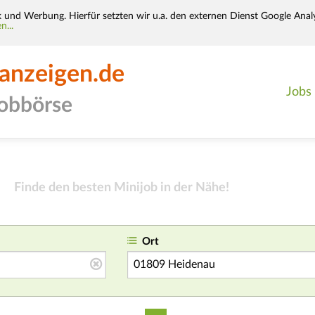
k und Werbung. Hierfür setzten wir u.a. den externen Dienst Google Analy
n...
-anzeigen.de
Jobs
jobbörse
Finde den besten Minijob in der Nähe
!
Ort