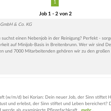
1
Job 1 - 2 von 2
d GmbH & Co. KG
hst einen Nebenjob in der Reinigung? Perfekt - sorge 
keit auf Minijob-Basis in Breitenbrunn. Wer wir sind D
en und 7000 Mitarbeitenden gehören wir zu den großen
t (w/m/d) bei Korian: Dein neuer Job, der Sinn stiftet 
ust und erlebst, der Sinn stiftet und Leben bereichert?
 werde als examinierte Pflegefachkraft