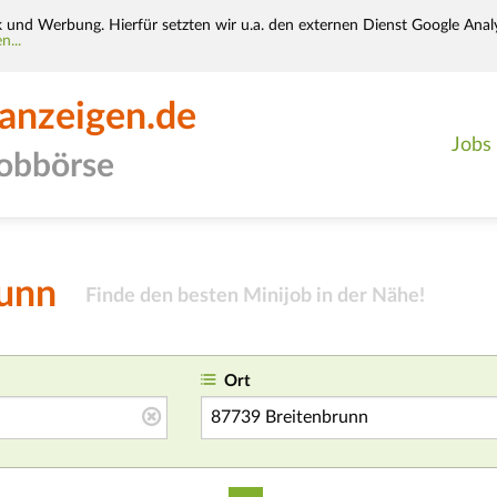
k und Werbung. Hierfür setzten wir u.a. den externen Dienst Google Analy
n...
-anzeigen.de
Jobs
jobbörse
runn
Finde den besten Minijob in der Nähe
!
Ort