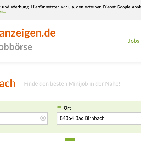
k und Werbung. Hierfür setzten wir u.a. den externen Dienst Google Analy
n...
-anzeigen.de
Jobs
jobbörse
bach
Finde den besten Minijob in der Nähe
!
Ort