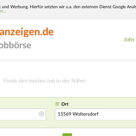
k und Werbung. Hierfür setzten wir u.a. den externen Dienst Google Analy
n...
-anzeigen.de
Jobs
jobbörse
Finde den besten Job in der Nähe!
Ort