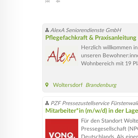
AlexA Seniorendienste GmbH
Pflegefachkraft & Praxisanleitun
Herzlich willkommen in
unseren Bewohner:inne
Wohnbereich mit 19 Plä
Woltersdorf
Brandenburg
PZF Pressezustellservice Fürstenw
Mitarbeiter*in (m/w/d) in der Lage
Für den Standort Wol
Pressegesellschaft (NP
Deutschlands. Als eine