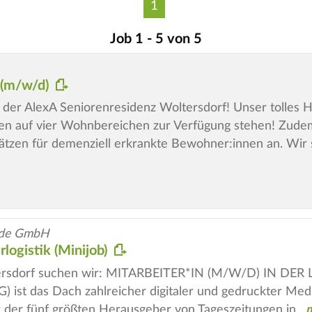
1
Job 1 - 5 von 5
g (m/w/d)
 der AlexA Seniorenresidenz Woltersdorf! Unser tolles H
n auf vier Wohnbereichen zur Verfügung stehen! Zudem 
tzen für demenziell erkrankte Bewohner:innen an. Wir 
alde GmbH
rlogistik (Minijob)
tersdorf suchen wir: MITARBEITER*IN (M/W/D) IN DE
G) ist das Dach zahlreicher digitaler und gedruckter M
r der fünf größten Herausgeber von Tageszeitungen in