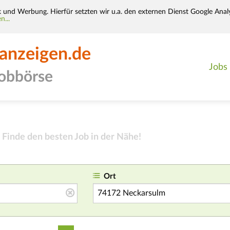
k und Werbung. Hierfür setzten wir u.a. den externen Dienst Google Analy
n...
-anzeigen.de
Jobs
jobbörse
Finde den besten Job in der Nähe!
Ort