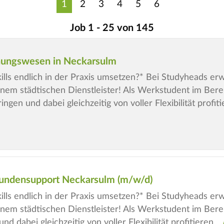
1
2
3
4
5
6
Job 1 - 25 von 145
nungswesen in Neckarsulm
kills endlich in der Praxis umsetzen?* Bei Studyheads e
inem städtischen Dienstleister! Als Werkstudent im Be
ngen und dabei gleichzeitig von voller Flexibilität profiti
Kundensupport Neckarsulm (m/w/d)
kills endlich in der Praxis umsetzen?* Bei Studyheads e
inem städtischen Dienstleister! Als Werkstudent im Be
nd dabei gleichzeitig von voller Flexibilität profitieren.