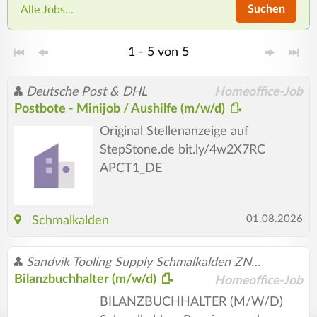
Suchen
Alle Jobs...
1 - 5 von 5
Deutsche Post & DHL
Homeoffice-Job
Postbote - Minijob / Aushilfe (m/w/d)
Original Stellenanzeige auf
StepStone.de bit.ly/4w2X7RC
APCT1_DE
01.08.2026
Schmalkalden
Sandvik Tooling Supply Schmalkalden ZN der Sandvik Tooling Deutschland GmbH
Bilanzbuchhalter (m/w/d)
Homeoffice-Job
BILANZBUCHHALTER (M/W/D)