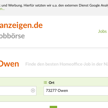
k und Werbung. Hierfür setzten wir u.a. den externen Dienst Google Analy
n...
-anzeigen.de
Jobs
jobbörse
 Owen
Finde den besten Homeoffice-Job in der N
Ort