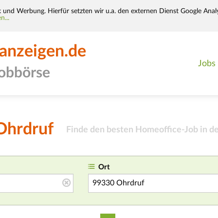
k und Werbung. Hierfür setzten wir u.a. den externen Dienst Google Analy
n...
-anzeigen.de
Jobs
jobbörse
Ohrdruf
Finde den besten Homeoffice-Job in d
Ort