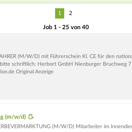
1
2
Job 1 - 25 von 40
ER (M/W/D) mit Führerschein Kl. CE für den national
itte schriftlich: Herbort GmbH Nienburger Bruchweg 7 3
ion.de Original Anzeige
ng (m/w/d)
BEVERMARKTUNG (M/W/D) Mitarbeiter im Innendiens