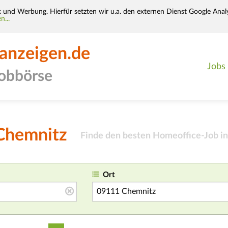
k und Werbung. Hierfür setzten wir u.a. den externen Dienst Google Analy
n...
-anzeigen.de
Jobs
jobbörse
 Chemnitz
Finde den besten Homeoffice-Job in
Ort