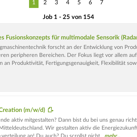
1
2
3
4
5
6
7
Job 1 - 25 von 154
es Fusionskonzepts für multimodale Sensorik (Rada
gmaschinentechnik forscht an der Entwicklung von Pro
n peripheren Bereichen. Der Fokus liegt vor allem auf 
an Produktivität, Fertigungsgenauigkeit, Flexibilität sow
Creation (m/w/d)
nde aktiv mitgestalten? Dann bist du bei uns genau richt
n Mitteldeutschland. Wir gestalten aktiv die Energiezuku
verteilung an! Du auch? Du scrollst nicht