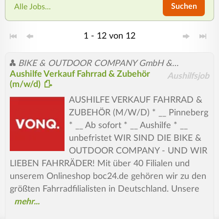
Suchen
Alle Jobs...
1 - 12 von 12
BIKE & OUTDOOR COMPANY GmbH & Co. KG
Aushilfe Verkauf Fahrrad & Zubehör
Aushilfsjob
(m/w/d)
AUSHILFE VERKAUF FAHRRAD &
ZUBEHÖR (M/W/D) * __ Pinneberg
* __ Ab sofort * __ Aushilfe * __
unbefristet WIR SIND DIE BIKE &
OUTDOOR COMPANY - UND WIR
LIEBEN FAHRRÄDER! Mit über 40 Filialen und
unserem Onlineshop boc24.de gehören wir zu den
größten Fahrradfilialisten in Deutschland. Unsere