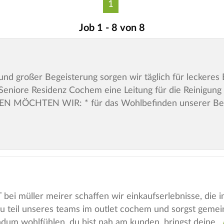
1
Job 1 - 8 von 8
und großer Begeisterung sorgen wir täglich für leckeres
Seniore Residenz Cochem eine Leitung für die Reinigung in
 MÖCHTEN WIR: * für das Wohlbefinden unserer B
müller meirer schaffen wir einkaufserlebnisse, die im 
 du teil unseres teams im outlet cochem und sorgst gemei
dum wohlfühlen. du bist nah am kunden, bringst deine