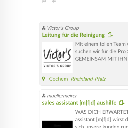
Victor's Group
Leitung für die Reinigung
Mit einem tollen Team 
suchen wir für die Pro 
GEMEINSAM MIT IHNEN
Cochem
Rheinland-Pfalz
muellermeirer
sales assistant [m|f|d] aushilfe
WAS DICH ERWARTET bei 
assistant [m|f|d] wirst
sich unsere kunden run