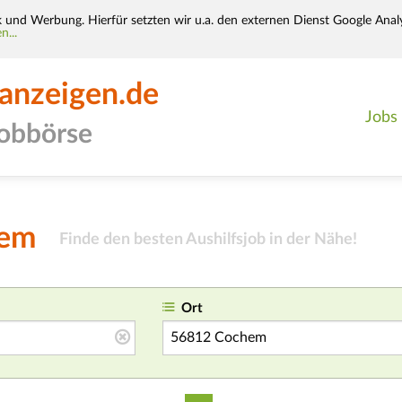
k und Werbung. Hierfür setzten wir u.a. den externen Dienst Google Analy
n...
-anzeigen.de
Jobs
jobbörse
hem
Finde den besten Aushilfsjob in der Nähe!
Ort